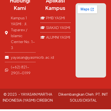
Hubungi
Aplikasi
Kami
Kampus
Kampus 1
PMB YASMI
YASMI : Jl.
SIAKAD YASMI
Tuparev /
Islamic
ALUMNI YASMI
Center No. 1-
3
yayasan@yasmicrb.ac.id
(+62) 821-
2901-0199
© 2023 - YAYASAN MARTHA
Dikembangkan Oleh:
PT. INIT
INDONESIA (YASMI) CIREBON
SOLUSI DIGITAL